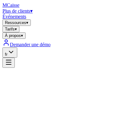
MCaisse
Plus de clients
▾
Événements
Ressources
▾
Tarifs
▾
À propos
▾
Demander une démo
fr