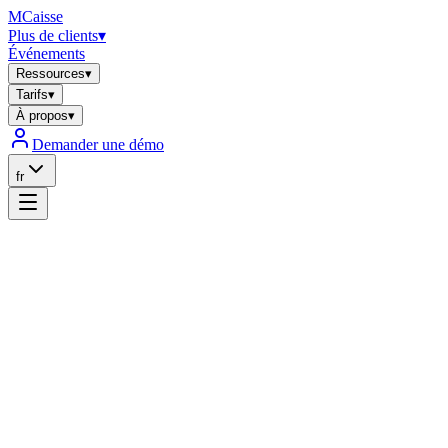
MCaisse
Plus de clients
▾
Événements
Ressources
▾
Tarifs
▾
À propos
▾
Demander une démo
fr