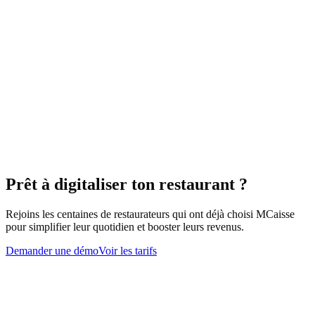
Un seul outil pour tout piloter
Fini le carnet papier : réservations, tables et commandes
vivent dans MCaisse.
Branché sur ton site web restaurant
MCaisse
La réservation s'ouvre depuis ta vitrine : même charte, même
parcours que ta carte et ta commande en ligne.
Prêt à digitaliser ton restaurant ?
Découvre le site web restaurant
Rejoins les centaines de restaurateurs qui ont déjà choisi MCaisse
pour simplifier leur quotidien et booster leurs revenus.
Demander une démo
Voir les tarifs
Questions fréquentes