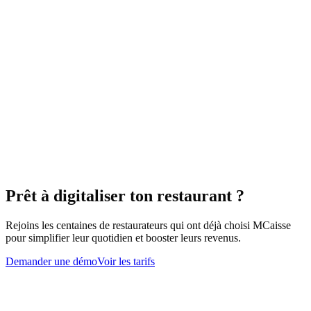
Ta carte sur mobile et sur borne : une seule mise à jour, zéro écart de
prix.
Click and collect restaurant
Tu captes les commandes à emporter sans surcharge au comptoir.
Dashboard
Tu vois ce que la borne rapporte, au même titre que ta salle et ton
Prêt à digitaliser ton restaurant ?
comptoir.
Rejoins les centaines de restaurateurs qui ont déjà choisi MCaisse
pour simplifier leur quotidien et booster leurs revenus.
Demander une démo
Voir les tarifs