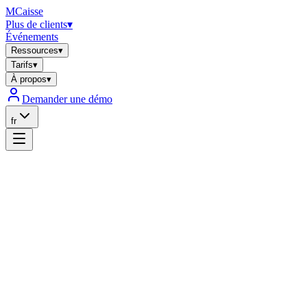
MCaisse
Plus de clients
▾
Événements
Ressources
▾
Tarifs
▾
À propos
▾
Demander une démo
fr