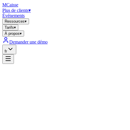
MCaisse
Plus de clients
▾
Événements
Ressources
▾
Tarifs
▾
À propos
▾
Demander une démo
fr