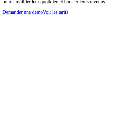
pour simplifier leur quotidien et booster leurs revenus.
Demander une démo
Voir les tarifs
Questions fréquentes
Click and delivery restaurant avec tes livreurs : zones, commandes et
lien avec ta caisse. Tout ce qu'il faut savoir sur MCaisse.
Nous contacter
Qui assure la livraison ?
+
Faut-il déjà avoir des livreurs ?
−
Oui. L'offre s'adresse aux restaurants qui livrent déjà avec leur
propre flotte ou leurs coursiers habituels. Tu gardes ta marque et ton
organisation, MCaisse gère le canal commande en ligne.
Comment gères-tu les zones de livraison ?
+
Y a-t-il une commission sur les commandes ?
+
Les commandes arrivent-elles sur ta caisse MCaisse ?
+
Peux-tu limiter les livraisons par créneau ?
+