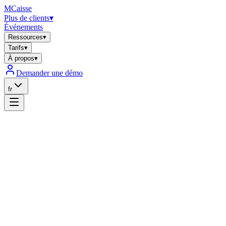
MCaisse
Plus de clients
▾
Événements
Ressources
▾
Tarifs
▾
À propos
▾
Demander une démo
fr