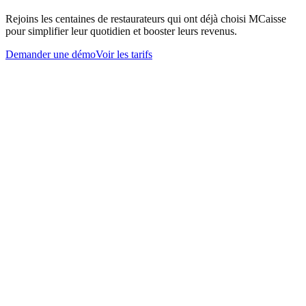
Rejoins les centaines de restaurateurs qui ont déjà choisi MCaisse
pour simplifier leur quotidien et booster leurs revenus.
Demander une démo
Voir les tarifs
Questions fréquentes
Matériel, formation, mises à jour, compatibilité : toutes les réponses à
tes questions sur le logiciel de caisse MCaisse.
Nous contacter
Quel matériel est nécessaire pour utiliser MCaisse ?
+
La caisse MCaisse est-elle conforme à la loi anti-fraude ?
−
Oui. MCaisse respecte les obligations légales applicables aux
logiciels de caisse en France et fournit les documents nécessaires en
cas de contrôle.
Combien de temps faut-il pour être opérationnel ?
+
Puis-je gérer plusieurs restaurants avec MCaisse ?
+